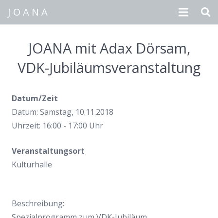
J O A N A
Texte
JOANA mit Adax Dörsam,
Musik
VDK-Jubiläumsveranstaltung
Fotos
Datum/Zeit
Videos
Datum: Samstag, 10.11.2018
Uhrzeit: 16:00 - 17:00 Uhr
Termine
Biografie
Veranstaltungsort
Kulturhalle
Presse
CD-Bestellung
Beschreibung:
Spezialprogramm zum VDK-Jubiläum