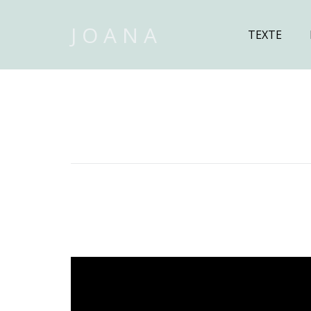
J O A N A
TEXTE