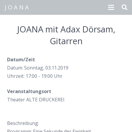
J O A N A
Texte
JOANA mit Adax Dörsam,
Musik
Gitarren
Fotos
Datum/Zeit
Videos
Datum: Sonntag, 03.11.2019
Uhrzeit: 17:00 - 19:00 Uhr
Termine
Biografie
Veranstaltungsort
Theater ALTE DRUCKEREI
Presse
CD-Bestellung
Beschreibung:
Programm: Eine Sekunde der Ewigkeit