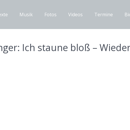
exte
Musik
Fotos
Videos
Termine
Bi
nger: Ich staune bloß – Wied