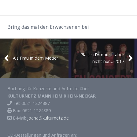
J O A N A
Texte
Bring das mal den Erwachsenen bei
Musik
Fotos
Plaisir d’Amour – aber
Als Frau in dem Metier
nicht nur… 2017
Videos
Termine
Buchung für Konzerte und Auftritte über
Biografie
KULTURNETZ MANNHEIM RHEIN-NECKAR
Tel: 0621-1224887
Presse
Fax: 0621-1224889
E-Mail:
joana@kulturnetz.de
CD-Bestellung
CD-Bestellungen und Anfragen an: