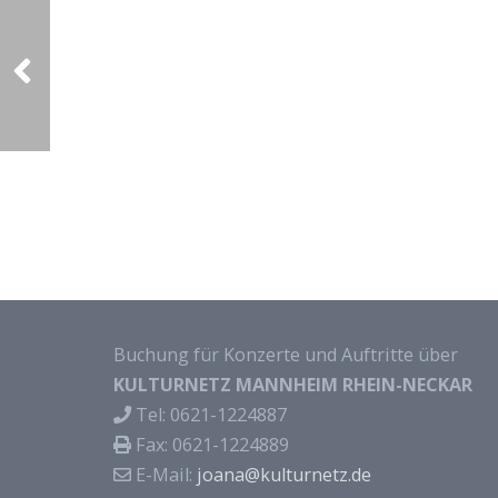
Buchung für Konzerte und Auftritte über
KULTURNETZ MANNHEIM RHEIN-NECKAR
Tel: 0621-1224887
Fax: 0621-1224889
E-Mail:
joana@kulturnetz.de