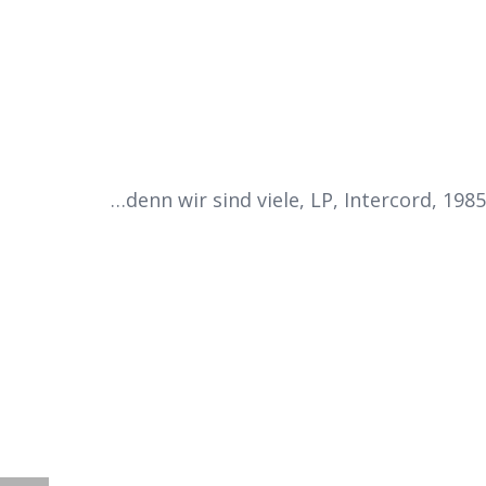
J O A N A
T
…denn wir sind viele, LP, Intercord, 1985