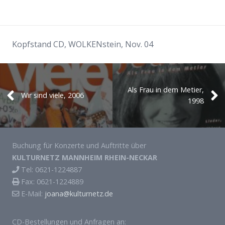
J O A N A
Texte
Kopfstand CD, WOLKENstein, Nov. 04
Musik
Fotos
Als Frau in dem Metier,
Wir sind viele, 2006
1998
Videos
Termine
Buchung für Konzerte und Auftritte über
Biografie
KULTURNETZ MANNHEIM RHEIN-NECKAR
Tel: 0621-1224887
Presse
Fax: 0621-1224889
E-Mail:
joana@kulturnetz.de
CD-Bestellung
CD-Bestellungen und Anfragen an: